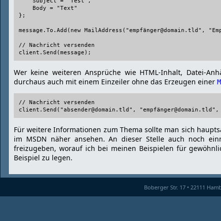
    Subject = "Test",

    Body = "Text"

};

message.To.Add(new MailAddress("empfänger@domain.tld", "Emp
// Nachricht versenden

Wer keine weiteren Ansprüche wie HTML-Inhalt, Datei-Anh
durchaus auch mit einem Einzeiler ohne das Erzeugen einer
M
// Nachricht versenden

Für weitere Informationen zum Thema sollte man sich haup
im MSDN näher ansehen. An dieser Stelle auch noch einm
freizugeben, worauf ich bei meinen Beispielen für gewöhnli
Beispiel zu legen.
Boberger Str. 17 • 22111 Ham