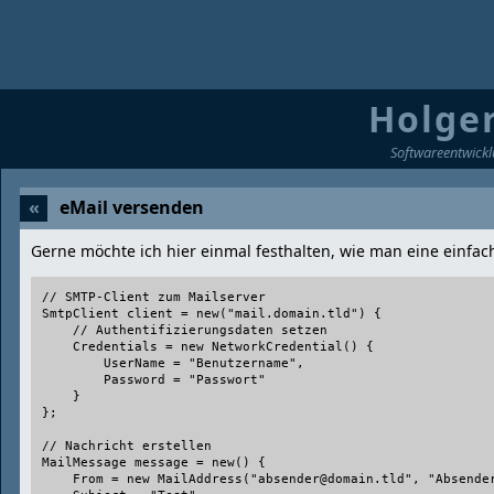
Holger
Softwareentwickl
«
eMail versenden
Gerne möchte ich hier einmal festhalten, wie man eine einfac
// SMTP-Client zum Mailserver

SmtpClient client = new("mail.domain.tld") {

    // Authentifizierungsdaten setzen

    Credentials = new NetworkCredential() {

        UserName = "Benutzername",

        Password = "Passwort"

    }

};

// Nachricht erstellen

MailMessage message = new() {

    From = new MailAddress("absender@domain.tld", "Absender