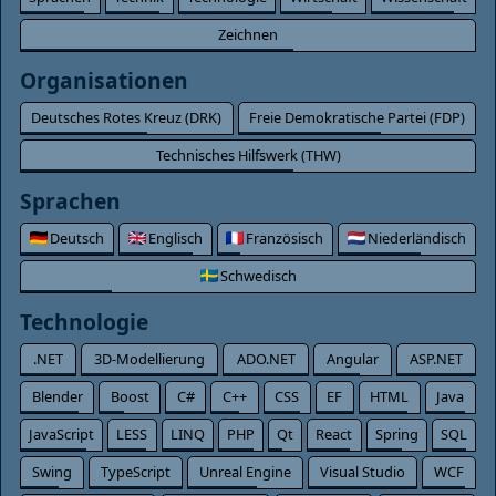
Zeichnen
Organisationen
Deutsches Rotes Kreuz (DRK)
Freie Demokratische Partei (FDP)
Technisches Hilfswerk (THW)
Sprachen
Deutsch
Englisch
Französisch
Niederländisch
Schwedisch
Technologie
.NET
3D-Modellierung
ADO.NET
Angular
ASP.NET
Blender
Boost
C#
C++
CSS
EF
HTML
Java
JavaScript
LESS
LINQ
PHP
Qt
React
Spring
SQL
Swing
TypeScript
Unreal Engine
Visual Studio
WCF