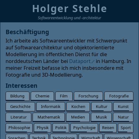
Holger Stehle
Softwareentwicklung und -architektur
Beschäftigung
Ich arbeite als Softwareentwickler mit Schwerpunkt
auf Softwarearchitektur und objektorientierte
Modellierung im öffentlichen Dienst für die
norddeutschen Länder bei
Dataport
in Hamburg. In
meiner Freizeit befasse ich mich insbesondere mit
Fotografie und 3D-Modellierung.
Interessen
Bildung
Chemie
Film
Forschung
Fotografie
Geschichte
Informatik
Kochen
Kultur
Kunst
Literatur
Mathematik
Medien
Musik
Natur
Philosophie
Physik
Politik
Psychologie
Reisen
Sport
Sprachen
Technik
Technologie
Wirtschaft
Wissenschaft